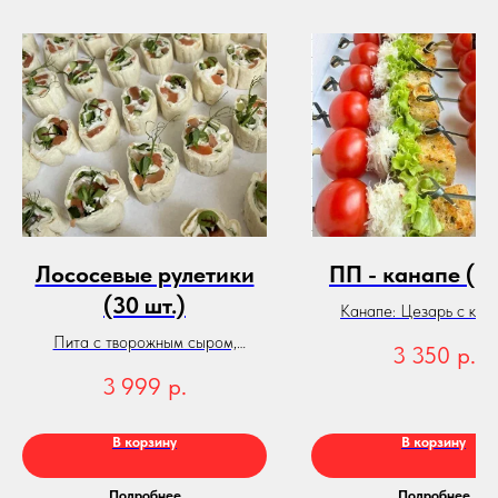
Лососевые рулетики
ПП - канапе (3
(30 шт.)
Канапе: Цезарь с кури
Капрезе, Цезарь с кре
Пита с творожным сыром,
3 350
р.
огурцом, лосось слабосоленый и
3 999
р.
микрозелень.
В корзину
В корзину
Подробнее
Подробнее