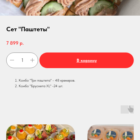
Сет "Паштеты"
7 899
р.
В корзину
Комбо "Три паштета" - 48 крекеров.
Комбо "Брускета XL" -24 шт.