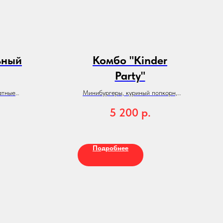
ьный
Комбо "Kinder
Party"
атные
Минибургеры, куриный попкорн,
 котлетки
картофельные шарики, фруктовые
5 200
р.
 делаем
канапе, овощные палочки, сырно-
арики
творо..
рикатов и
Подробнее
лько
вкус, как