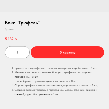
Бокс "Трюфель"
Бранчи
5 132
р.
В корзину
Брускетта с картофельно-трюфельным муссом и грибочками - 5 шт.
Жюльен в тарталетках а-ля карбонара с трюфелем под сыром с
пармезаном - 5 шт.
Грибной риет с сушеным луком в тарталетке - 8 шт.
Сырный трюфель с вялеными томатами, пармезаном и зелень - 8 шт.
Сладкий сырный трюфель с пармезаном, мёдом, вялеными вишней и
клюквой, курагой и орешками - 8 шт.