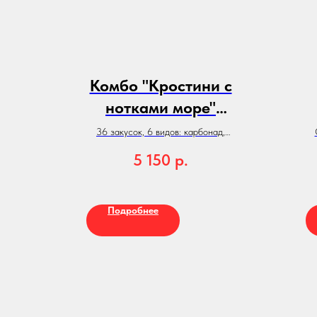
Комбо "Кростини с
нотками море"
(36шт)
36 закусок, 6 видов: карбонад,
паштет, говядина, салями, лосось,
5 150
р.
ягоды...
Э
Подробнее