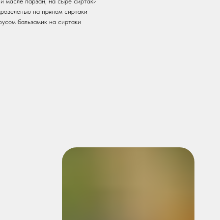
 и масле парзан, на сыре сиртаки
крозеленью на пряном сиртаки
оусом бальзамик на сиртаки