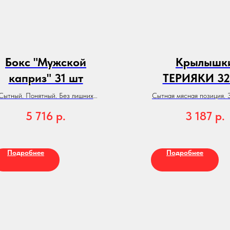
Бокс "Мужской
Крылышк
каприз" 31 шт
ТЕРИЯКИ 32
Сытный. Понятный. Без лишних
Сытная мясная позиция. З
слов.
5 716
р.
3 187
р.
тот бокс мы собрали специально
к
23 февраля
— когда хочется
накрыть стол быстро, красиво и
без суеты.
Подробнее
Подробнее