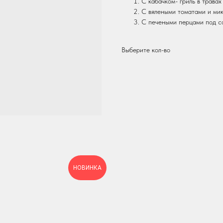
С кабачком- гриль в травах
С вялеными томатами и ми
С печеными перцами под с
Выберите кол-во
НОВИНКА