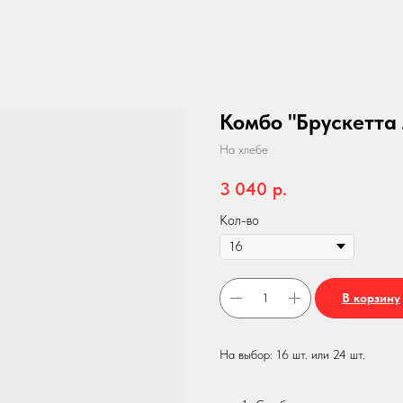
Комбо "Брускетта
На хлебе
3 040
р.
Кол-во
В корзину
На выбор: 16 шт. или 24 шт.