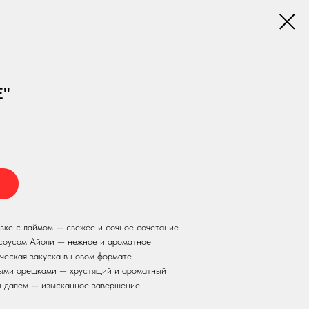
Е"
зке с лаймом — свежее и сочное сочетание
 соусом Айоли — нежное и ароматное
ческая закуска в новом формате
выми орешками — хрустящий и ароматный
индалем — изысканное завершение