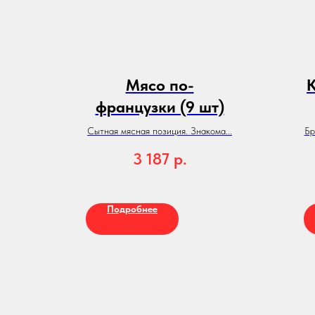
Мясо по-
К
французки (9 шт)
Сытная мясная позиция. Знакома...
Бр
3 187
р.
Подробнее