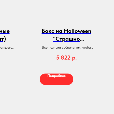
дные
Бокс на Halloween
шт)
"Страшно
красивый"
устящего
Все позиции собраны так, чтобы
карпоне и
угодить именно детям
5 822
р.
и тинейджерам: от мини-сосисок
до десертов, которые они любят.
Подробнее