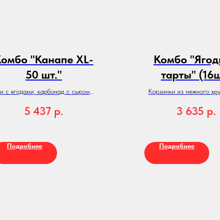
омбо "Канапе ХL-
Комбо "Яго
50 шт."
тарты" (16
и с ягодами, карбонад с сыром и
Корзинки из нежного хр
черри, капрезе, чиз болл с
теста с начинкой из мас
5 437
р.
3 635
р.
сезонным фруктом, салями с
ягодами
сырным шариком. .
Подробнее
Подробнее