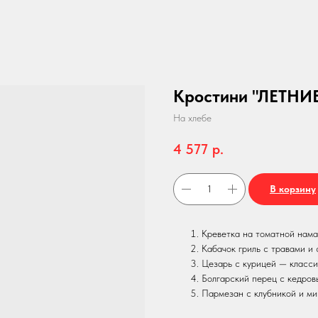
Кростини "ЛЕТНИ
На хлебе
4 577
р.
В корзину
Креветка на томатной нама
Кабачок гриль с травами и
Цезарь с курицей — класси
Болгарский перец с кедро
Пармезан с клубникой и м