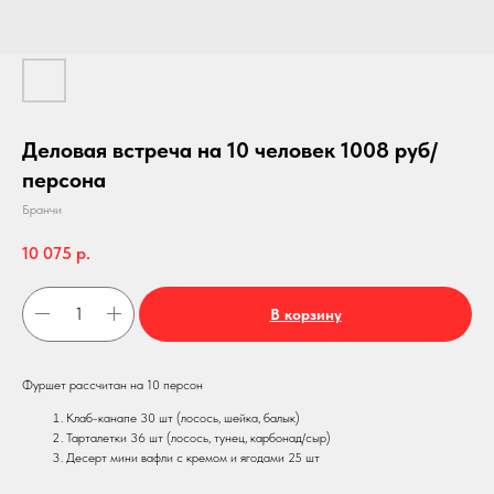
Деловая встреча на 10 человек 1008 руб/
персона
Бранчи
10 075
р.
В корзину
Фуршет рассчитан на 10 персон
Клаб-канапе 30 шт (лосось, шейка, балык)
Тарталетки 36 шт (лосось, тунец, карбонад/сыр)
Десерт мини вафли с кремом и ягодами 25 шт