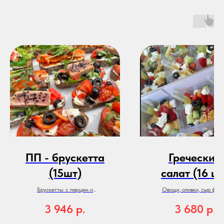
ПП - брускетта
Греческий
(15шт)
салат (16 шт
Брускетты: с перцем и
Овощи, оливки, сыр фета
микрозеленью, имбирная с
заправка из оливкового мас
3 946
р.
3 680
р.
тунцом, креветками и и чукой,
французской горчицей.
оливками и имбирем, греческая